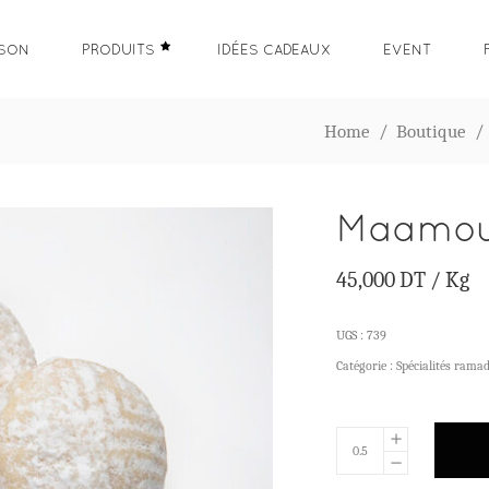
ISON
PRODUITS
IDÉES CADEAUX
EVENT
Home
/
Boutique
Maamoul
45,000
DT
/ Kg
UGS :
739
Catégorie :
Spécialités rama