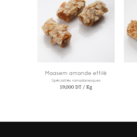
AJOUTER AU PANIER
Maasem amande effilé
Spécialités ramadanesques
59,000
DT
/ Kg