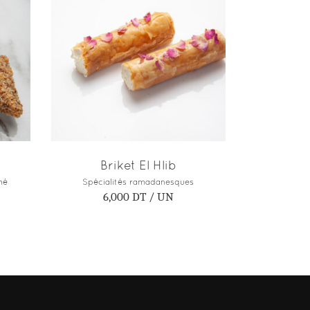
R
AJOUTER AU PANIER
Briket El Hlib
hé
Spécialités ramadanesques
6,000
DT
/ UN