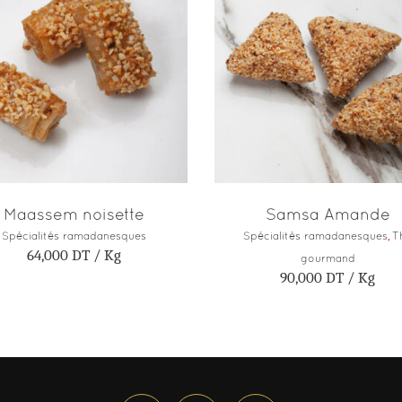
AJOUTER AU PANIER
AJOUTER AU PANIE
Maassem noisette
Samsa Amande
Spécialités ramadanesques
Spécialités ramadanesques
,
T
64,000
DT
/ Kg
gourmand
90,000
DT
/ Kg