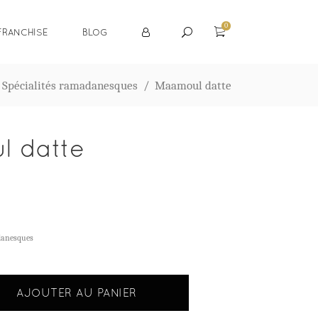
0
FRANCHISE
BLOG
/
Spécialités ramadanesques
/
Maamoul datte
 datte
danesques
AJOUTER AU PANIER