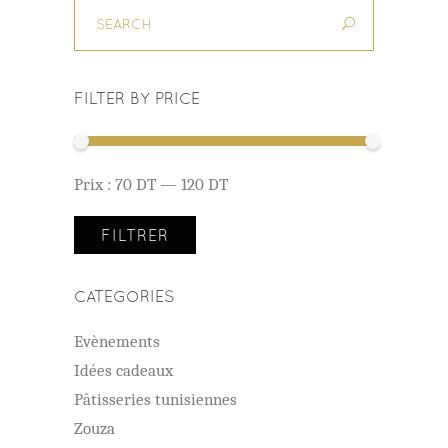
FILTER BY PRICE
Prix
Prix
Prix :
70 DT
—
120 DT
min
max
FILTRER
CATEGORIES
Evènements
Idées cadeaux
Pâtisseries tunisiennes
Zouza