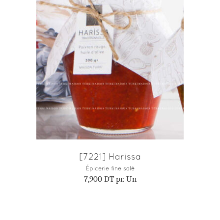
AJOUTER AU PANIER
[7221] Harissa
Épicerie fine salé
7,900
DT
pr. Un