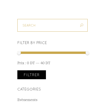
FILTER BY PRICE
Prix
Prix
Prix :
0 DT
—
40 DT
min
max
FILTRER
CATEGORIES
Evènements