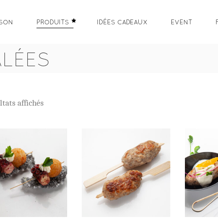
ISON
PRODUITS
IDÉES CADEAUX
EVENT
ALÉES
ltats affichés
AJOUTER AU
AJOUTER AU
CH
PANIER
PANIER
O