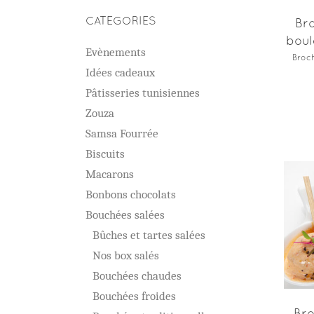
CATEGORIES
Br
boul
Evènements
Broch
Idées cadeaux
Pâtisseries tunisiennes
Zouza
Samsa Fourrée
Biscuits
Macarons
Bonbons chocolats
Bouchées salées
Bûches et tartes salées
Nos box salés
Bouchées chaudes
Bouchées froides
Bro