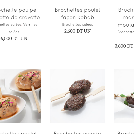
ochette poulpe
Brochettes poulet
Broch
ette de crevette
façon kebab
mar
mouta
ettes salées
,
Verrines
Brochettes salées
2,600
DT
UN
salées
Brochette
6,000
DT
UN
3,600
DT
Ce
produit
CHOIX DES
AJOUTER AU
CH
OPTIONS
PANIER
O
a
plusieurs
variations.
Les
options
chettes poulet
Brochettes viande
Broche