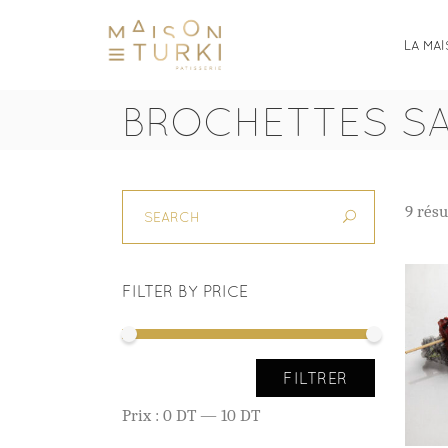
LA MA
BROCHETTES S
9 résu
FILTER BY PRICE
Prix
Prix
FILTRER
min
max
Prix :
0 DT
—
10 DT