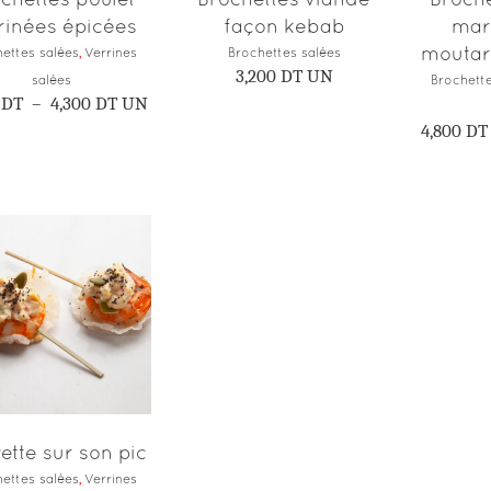
peuvent
inées épicées
façon kebab
mar
être
moutar
ettes salées
,
Verrines
Brochettes salées
choisies
3,200
DT
UN
salées
Brochette
sur
Plage
DT
–
4,300
DT
UN
de
la
4,800
DT
prix :
page
3,600
DT
du
à
produit
4,300
DT
AJOUTER AU
PANIER
ette sur son pic
ettes salées
,
Verrines