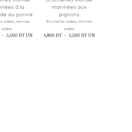
peuvent
peuvent
inées à la
marinées aux
être
être
de au poivre
pignons
choisies
choisies
s salées
,
Verrines
Brochettes salées
,
Verrines
sur
sur
salées
salées
la
la
Plage
Plage
–
5,500
DT
UN
4,800
DT
–
5,500
DT
UN
de
de
page
page
prix :
prix :
du
du
4,800
4,800
DT
DT
produit
produit
à
à
5,500
5,500
DT
DT