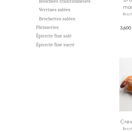
Bouchées traditionnelles
mar
Verrines salées
Broch
Brochettes salées
Pâtisseries
3,600
Épicerie fine salé
Épicerie fine sucré
Crev
Broch