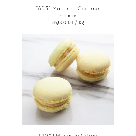
[803] Macaron Caramel
Macarons
84,000
DT
/ Kg
AJOUTER AU PANIER
[808] Macaron Citron