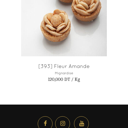
AJOUTER AU PANIER
[393] Fleur Amande
Mignardise
120,000
DT
/ Kg