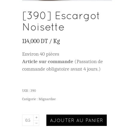
[390] Escargot
Noisette
114,000
DT
/ Kg
Environ 40 pièces
Article sur commande
(Passation de
commande obligatoire avant 4 jours.)
UGS :
390
Catégorie :
Mignardise
AJOUTER AU PANIER