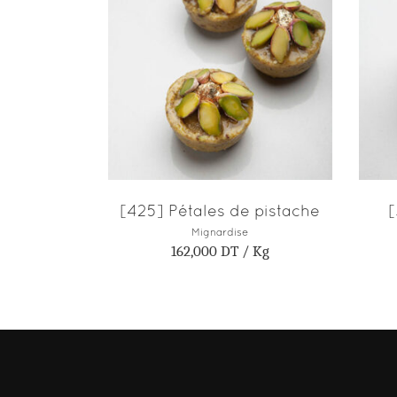
AJOUTER AU PANIER
[425] Pétales de pistache
[
Mignardise
162,000
DT
/ Kg