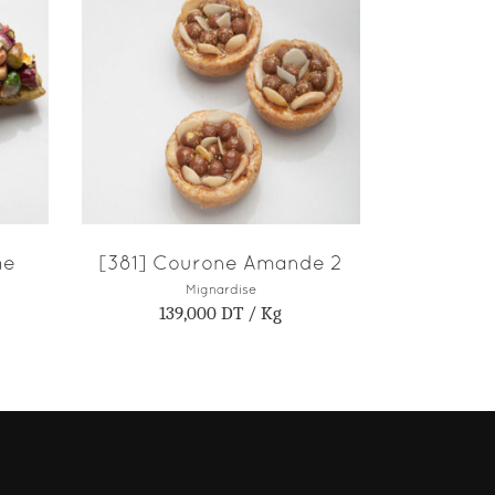
R
AJOUTER AU PANIER
he
[381] Courone Amande 2
Mignardise
139,000
DT
/ Kg