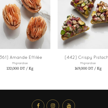
AJOUTER AU PANIER
AJOUTER AU PANIE
361] Amande Effilée
[442] Crispy Pistac
Mignardise
Mignardise
132,000
DT
/ Kg
169,000
DT
/ Kg