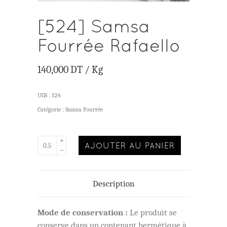
[524] Samsa
Fourrée Rafaello
140,000
DT
/ Kg
UGS :
524
Catégorie :
Samsa Fourrée
AJOUTER AU PANIER
Description
Mode de conservation :
Le produit se
conserve dans un contenant hermétique à