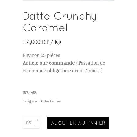
Datte Crunchy
Caramel
114,000
DT
/ Kg
Environ 55 piéces
Article sur commande
(Passation de
commande obligatoire avant 4 jours.)
UGS :
458
Catégorie :
Dattes farcies
AJOUTER AU PANIER