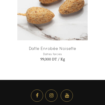
AJOUTER AU PANIER
Datte Enrobée Noisette
Dattes farcies
99,000
DT
/ Kg