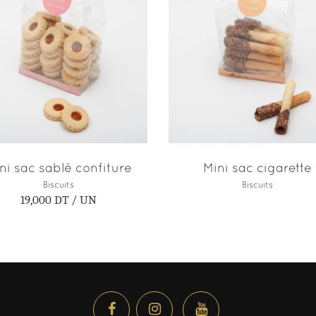
AJOUTER AU PANIER
LIRE LA SUITE
ni sac sablé confiture
Mini sac cigarette
Biscuits
Biscuits
19,000
DT
/ UN