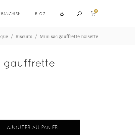
0
FRANCHISE
BLOG
ique
/
Biscuits
/
Mini sac gauffrette noisette
 gauffrette
AJOUTER AU PANIER