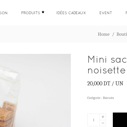
ISON
PRODUITS
IDÉES CADEAUX
EVENT
Home
/
Bout
Mini sac
noisette
20,000
DT
/ UN
Catégorie :
Biscuits