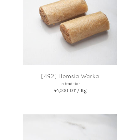
AJOUTER AU PANIER
[492] Homsia Warka
La tradition
44,000
DT
/ Kg