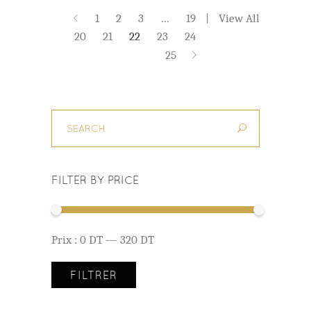
1
2
3
…
19
View All
20
21
22
23
24
25
FILTER BY PRICE
Prix
Prix
Prix :
0 DT
—
320 DT
min
max
FILTRER