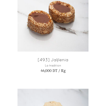
AJOUTER AU PANIER
[493] Jaljlenia
La tradition
44,000
DT
/ Kg